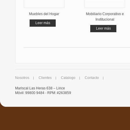
Muebles del Hogar
Mobiliario Corporativo e
Institucional
Leer más
Leer más
Nosotros
Clientes
Catalogo
Contacto
Mariscal Las Heras 638 – Lince
Móvil: 99800 9484 - RPM: #263859